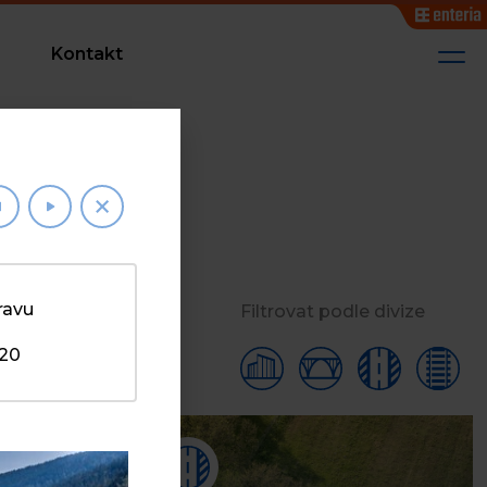
Kontakt
ravu
Filtrovat podle divize
020