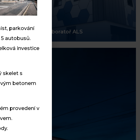
 a
íst, parkování
Laboratoř ALS
 5 autobusů.
elková investice
 skelet s
edovým betonem
ckém provedení v
ovem.
dy.