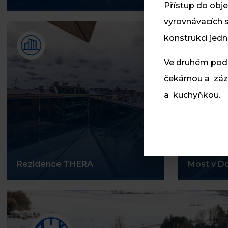
Přístup do obje
vyrovnávacích s
konstrukcí jed
Ve druhém podze
čekárnou a zá
a kuchyňkou.
Rezidence THERA
Most v D