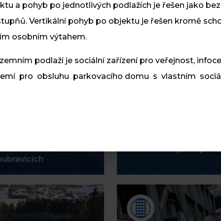
ktu a pohyb po jednotlivých podlažích je řešen jako bez
tupňů. Vertikální pohyb po objektu je řešen kromě sch
ním osobním výtahem.
mním podlaží je sociální zařízení pro veřejnost, infoc
zemí pro obsluhu parkovacího domu s vlastním soci
Lávka pro pěší
oubravicích