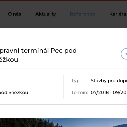
O nás
Aktuality
Reference
Kariéra
pravní terminál Pec pod
ěžkou
e mluvit
Typ:
Stavby pro dop
pod Sněžkou
Termín:
07/2018 - 09/2