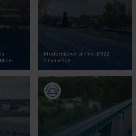
es
Modernizace silnice II/322 -
hlice.
Chvaletice