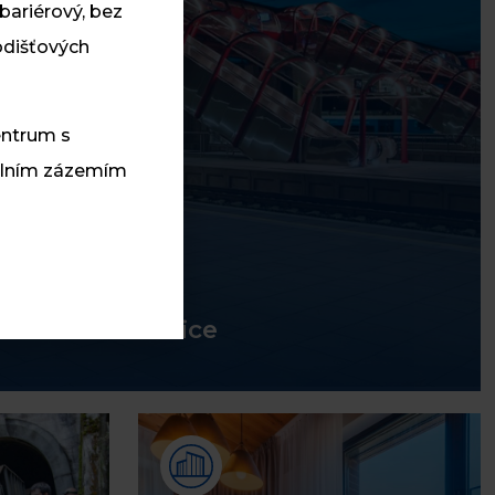
bariérový, bez
odišťových
entrum s
álním zázemím
 v žst. Pardubice