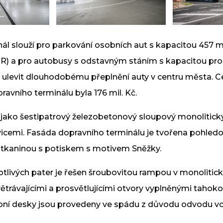
radec Králové -
Revitalizace trati mezi
Chlumcem nad Cidlinou
ál slouží pro parkování osobních aut s kapacitou 457 m
Trutnovem
R) a pro autobusy s odstavným stáním s kapacitou pro
 ulevit dlouhodobému přeplnění auty v centru města. C
ravního terminálu byla 176 mil. Kč.
 jako šestipatrový železobetonový sloupový monolitický
vicemi. Fasáda dopravního terminálu je tvořena pohl
i tkaninou s potiskem s motivem Sněžky.
otlivých pater je řešen šroubovitou rampou v monoliti
rovětrávajícími a prosvětlujícími otvory vyplněnými tahok
opní desky jsou provedeny ve spádu z důvodu odvodu vo
ace traťového
v údolí Tiché Orlice