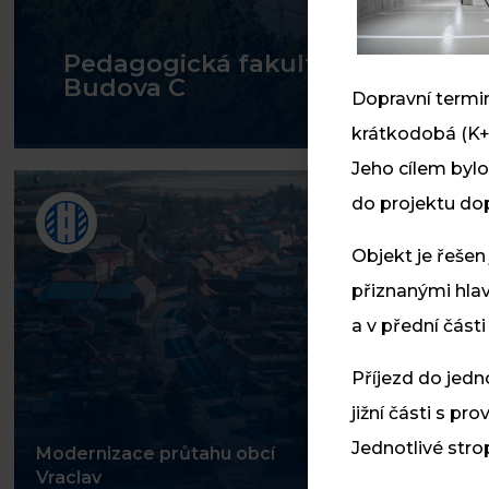
Pedagogická fakulta Univerzity H
Budova C
Dopravní termin
krátkodobá (K+
Jeho cílem bylo
do projektu dop
Objekt je řešen
přiznanými hla
a v přední část
Příjezd do jedn
jižní části s p
Jednotlivé str
Modernizace průtahu obcí
Moderniz
Vraclav
koridoru 