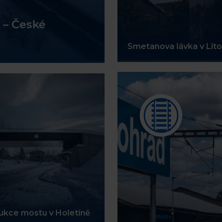
 – České
Smetanova lávka v Lito
ukce mostu v Holetíně